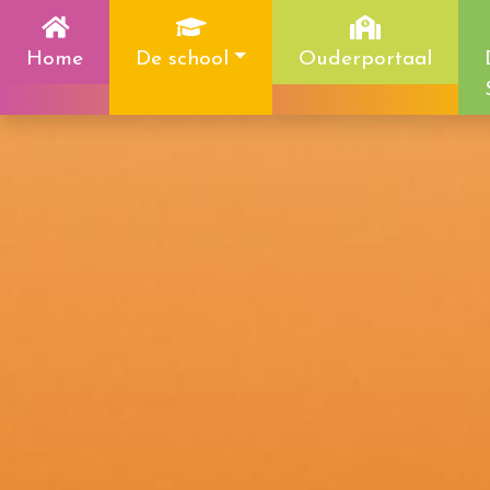
Home
De school
Ouderportaal