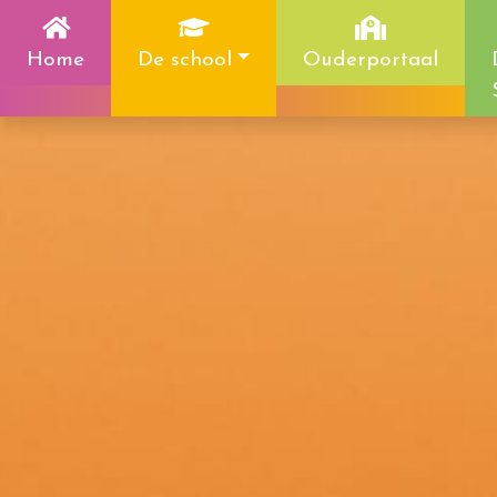
Home
De school
Ouderportaal